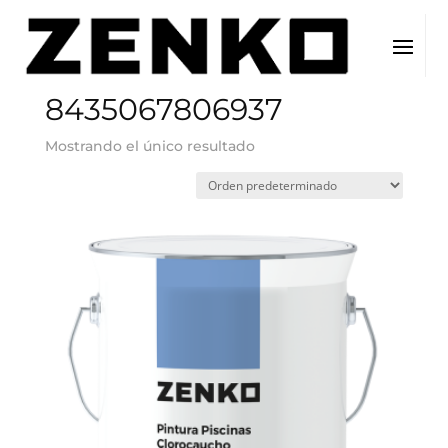
Inicio
/ EAN del producto / 8435067806937
8435067806937
Mostrando el único resultado