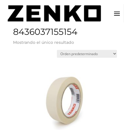
Inicio
/ EAN del producto / 8436037155154
8436037155154
Mostrando el único resultado