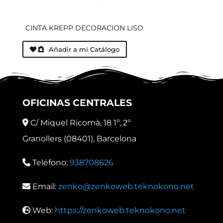
CINTA KREPP DECORACION LISO
Añadir a mi Catálogo
OFICINAS CENTRALES
C/ Miquel Ricomà, 18 1º, 2º
Granollers (08401), Barcelona
Teléfono:
938708626
Email:
zenko@zenkoweb.teknokono.net
Web:
https://zenkoweb.teknokono.net