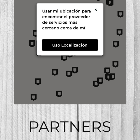
Girona
×
Usar mi ubicación para
Guadalajara
encontrar el proveedor
de servicios más
cercano cerca de mí
Illes Balears
Jaén
Uso Localización
León
Lleida
Lugo
Madrid
Murcia
PARTNERS
Málaga
Navarra