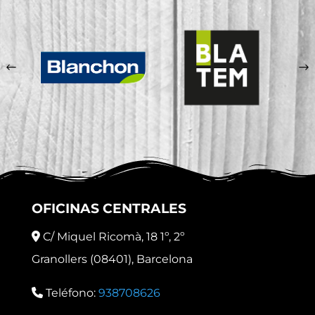
Ourense
Palencia
Pontevedra
Santander
Sevilla
Tarragona
OFICINAS CENTRALES
Teruel
C/ Miquel Ricomà, 18 1º, 2º
Toledo
Granollers (08401), Barcelona
Valencia
Teléfono:
938708626
Zaragoza