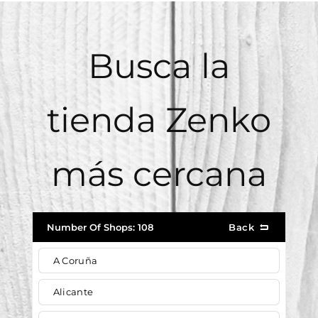
Busca la
tienda Zenko
más cercana
Number Of Shops:
108
Back
A Coruña
Alicante