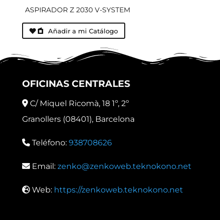
ASPIRADOR Z 2030 V-SYSTEM
Añadir a mi Catálogo
OFICINAS CENTRALES
C/ Miquel Ricomà, 18 1º, 2º
Granollers (08401), Barcelona
Teléfono:
938708626
Email:
zenko@zenkoweb.teknokono.net
Web:
https://zenkoweb.teknokono.net