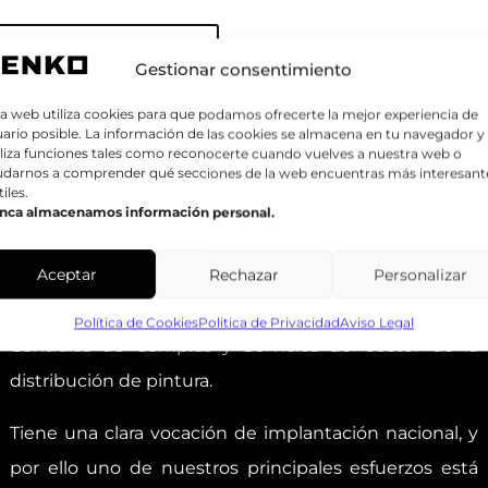
Añadir a mi
Gestionar consentimiento
atálogo
a web utiliza cookies para que podamos ofrecerte la mejor experiencia de
ario posible. La información de las cookies se almacena en tu navegador y
liza funciones tales como reconocerte cuando vuelves a nuestra web o
udarnos a comprender qué secciones de la web encuentras más interesant
tiles.
nca almacenamos información personal.
GRUPO ZENKO
Aceptar
Rechazar
Personalizar
El Grupo Zenko se encuentra entre las principales
Política de Cookies
Politica de Privacidad
Aviso Legal
Centrales de Compras y Servicios del sector de la
distribución de pintura.
Tiene una clara vocación de implantación nacional, y
por ello uno de nuestros principales esfuerzos está