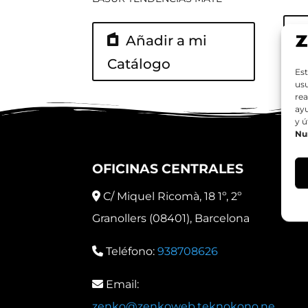
Añadir a mi
C
Catálogo
Est
usu
rea
ay
y ú
Nu
OFICINAS CENTRALES
C/ Miquel Ricomà, 18 1º, 2º
Granollers (08401), Barcelona
Teléfono:
938708626
Email:
zenko@zenkoweb.teknokono.ne