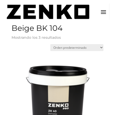
Inicio
/ Color del producto / Beige BK 104
Beige BK 104
Mostrando los 3 resultados