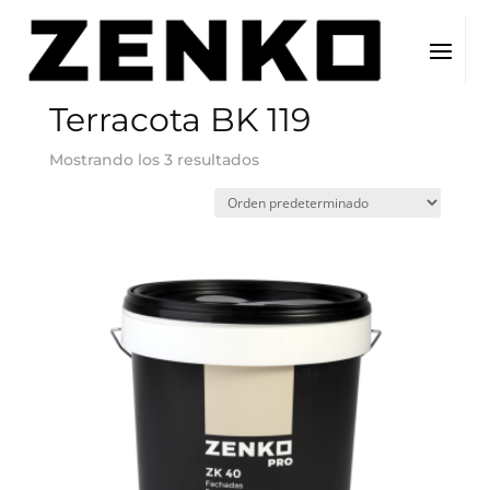
Inicio
/ Color del producto / Terracota BK 119
Terracota BK 119
Mostrando los 3 resultados