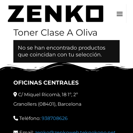
Inicio
/ Color del producto / Toner Clase A Oliva
Toner Clase A Oliva
No se han encontrado productos
que coincidan con tu selección.
OFICINAS CENTRALES
C/ Miquel Ricomà, 18 1º, 2º
Granollers (08401), Barcelona
Teléfono:
938708626
Email:
zenko@zenkoweb.teknokono.net