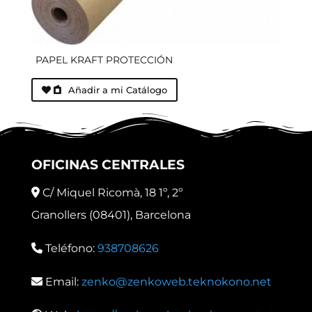
PAPEL KRAFT PROTECCIÓN
Añadir a mi Catálogo
OFICINAS CENTRALES
C/ Miquel Ricomà, 18 1º, 2º
Granollers (08401), Barcelona
Teléfono:
938708626
Email:
zenko@zenkoweb.teknokono.net