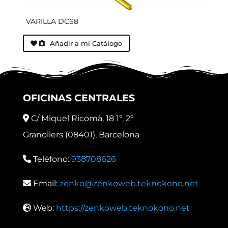
VARILLA DCS8
Añadir a mi Catálogo
OFICINAS CENTRALES
C/ Miquel Ricomà, 18 1º, 2º
Granollers (08401), Barcelona
Teléfono:
938708626
Email:
zenko@zenkoweb.teknokono.net
Web:
https://zenkoweb.teknokono.net