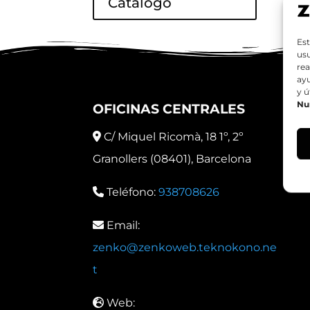
Catálogo
Est
usu
rea
ay
y ú
Nu
OFICINAS CENTRALES
C/ Miquel Ricomà, 18 1º, 2º
Granollers (08401), Barcelona
Teléfono:
938708626
Email:
zenko@zenkoweb.teknokono.ne
t
Web: