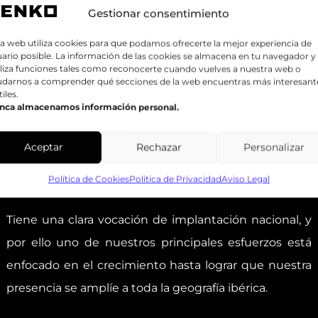
Gestionar consentimiento
a web utiliza cookies para que podamos ofrecerte la mejor experiencia de
ario posible. La información de las cookies se almacena en tu navegador y
liza funciones tales como reconocerte cuando vuelves a nuestra web o
udarnos a comprender qué secciones de la web encuentras más interesant
tiles.
nca almacenamos información personal.
GRUPO ZENKO
El Grupo Zenko se encuentra entre las principales
Aceptar
Rechazar
Personalizar
Centrales de Compras y Servicios del sector de la
Política de Cookies
Politica de Privacidad
Aviso Legal
distribución de pintura.
Tiene una clara vocación de implantación nacional, y
por ello uno de nuestros principales esfuerzos está
enfocado en el crecimiento hasta lograr que nuestra
presencia se amplíe a toda la geografía ibérica.