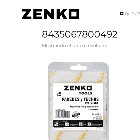
QUIÉNE
Inicio
/ EAN del producto / 8435067800492
8435067800492
Mostrando el único resultado