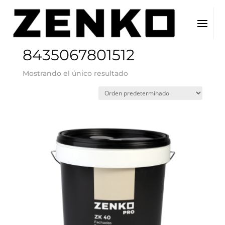
Inicio
/ EAN del producto / 8435067801512
8435067801512
Mostrando el único resultado