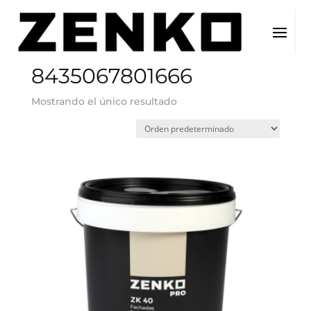
Inicio
/ EAN del producto / 8435067801666
8435067801666
Mostrando el único resultado