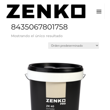
Inicio
/ EAN del producto / 8435067801758
8435067801758
Mostrando el único resultado