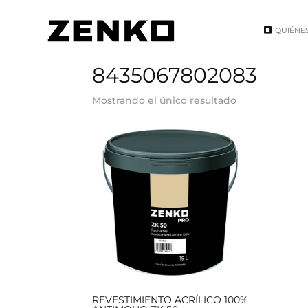
QUIÉNE
Inicio
/ EAN del producto / 8435067802083
8435067802083
Mostrando el único resultado
REVESTIMIENTO ACRÍLICO 100%