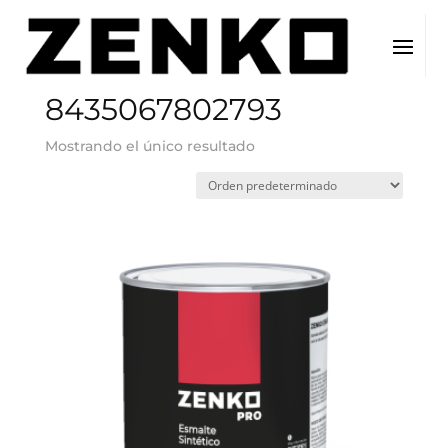
Inicio
/ EAN del producto / 8435067802793
8435067802793
Mostrando el único resultado