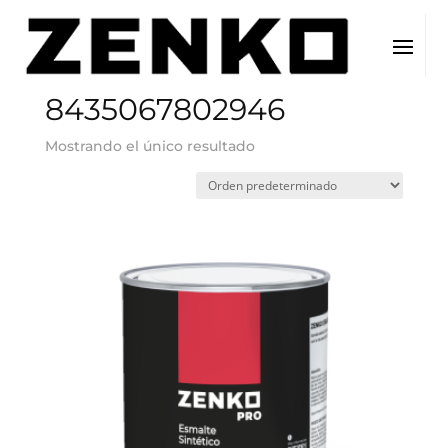
Inicio
/ EAN del producto / 8435067802946
8435067802946
Mostrando el único resultado