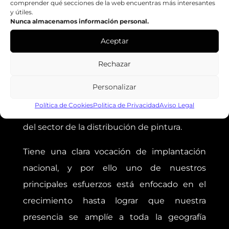
comprender qué secciones de la web encuentras más interesantes
Email:
zenko@zenkoweb.teknokono.net
y útiles.
Nunca almacenamos información personal.
Web:
https://zenkoweb.teknokono.net
Aceptar
Rechazar
GRUPO ZENKO
Personalizar
El Grupo Zenko se encuentra entre las
Política de Cookies
Politica de Privacidad
Aviso Legal
principales Centrales de Compras y Servicios
del sector de la distribución de pintura.
Tiene una clara vocación de implantación
nacional, y por ello uno de nuestros
principales esfuerzos está enfocado en el
crecimiento hasta lograr que nuestra
presencia se amplíe a toda la geografía