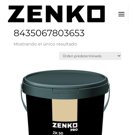
Inicio
/ EAN del producto / 8435067803653
8435067803653
Mostrando el único resultado