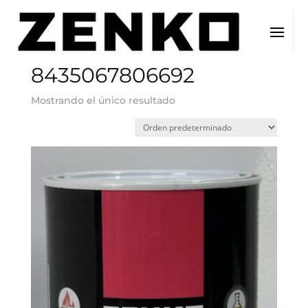
Inicio
/ EAN del producto / 8435067806692
8435067806692
Mostrando el único resultado