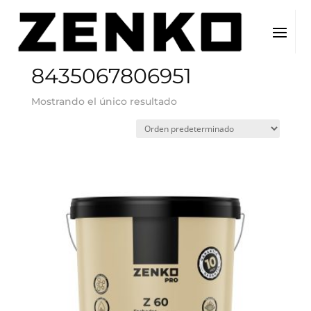
Inicio
/ EAN del producto / 8435067806951
8435067806951
Mostrando el único resultado