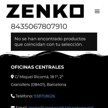
Inicio
/ EAN del producto / 8435067807910
8435067807910
No se han encontrado productos
que coincidan con tu selección.
OFICINAS CENTRALES
C/ Miquel Ricomà, 18 1º, 2º
Granollers (08401), Barcelona
Teléfono:
938708626
Email:
zenko@zenkoweb.teknokono.net