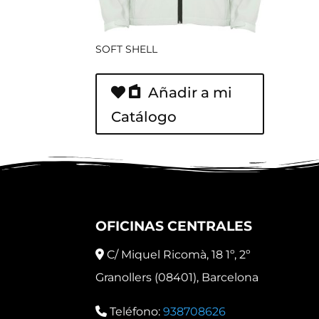
SOFT SHELL
Añadir a mi
Catálogo
OFICINAS CENTRALES
C/ Miquel Ricomà, 18 1º, 2º
Granollers (08401), Barcelona
Teléfono:
938708626