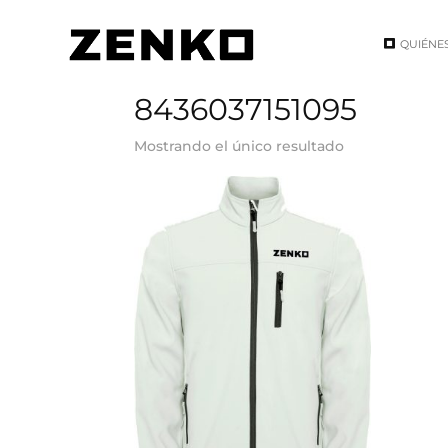
QUIÉNE
Inicio
/ EAN del producto / 8436037151095
8436037151095
Mostrando el único resultado