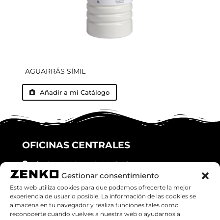
AGUARRÁS SÍMIL
Añadir a mi Catálogo
OFICINAS CENTRALES
C/ Miquel Ricomà, 18 1º, 2º
Gestionar consentimiento
Granollers (08401), Barcelona
Esta web utiliza cookies para que podamos ofrecerte la mejor
experiencia de usuario posible. La información de las cookies se
Teléfono:
938708626
almacena en tu navegador y realiza funciones tales como
reconocerte cuando vuelves a nuestra web o ayudarnos a