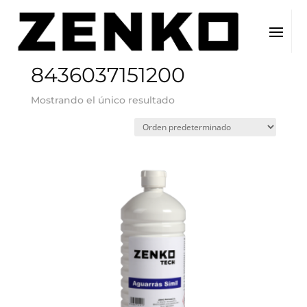
Inicio
/ EAN del producto / 8436037151200
8436037151200
Mostrando el único resultado