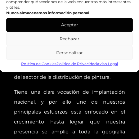
comprender qué secciones de la web encuentras más interesantes
Email:
zenko@zenkoweb.teknokono.net
y útiles.
Nunca almacenamos información personal.
Web:
https://zenkoweb.teknokono.net
Aceptar
Rechazar
GRUPO ZENKO
Personalizar
El Grupo Zenko se encuentra entre las
Política de Cookies
Politica de Privacidad
Aviso Legal
principales Centrales de Compras y Servicios
del sector de la distribución de pintura.
Tiene una clara vocación de implantación
nacional, y por ello uno de nuestros
principales esfuerzos está enfocado en el
crecimiento hasta lograr que nuestra
presencia se amplíe a toda la geografía