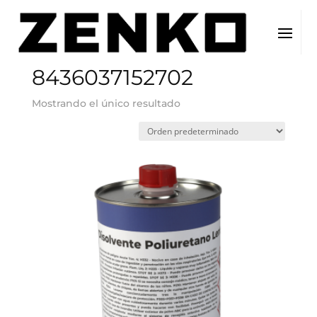
Inicio
/ EAN del producto / 8436037152702
8436037152702
Mostrando el único resultado