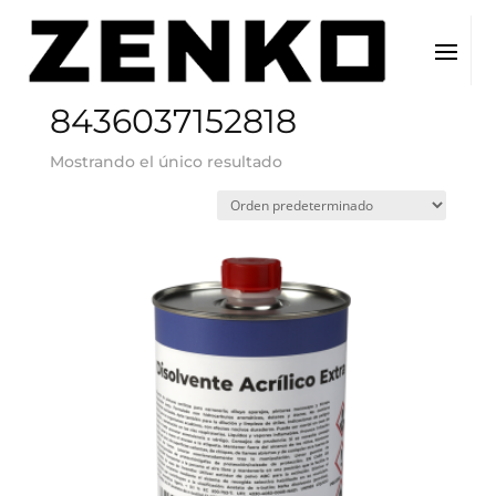
Inicio
/ EAN del producto / 8436037152818
8436037152818
Mostrando el único resultado