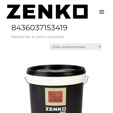
Inicio
/ EAN del producto / 8436037153419
8436037153419
Mostrando el único resultado