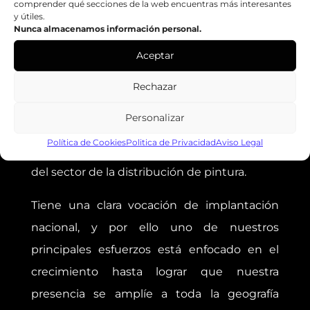
comprender qué secciones de la web encuentras más interesantes
Email:
zenko@zenkoweb.teknokono.net
y útiles.
Nunca almacenamos información personal.
Web:
https://zenkoweb.teknokono.net
Aceptar
Rechazar
GRUPO ZENKO
Personalizar
El Grupo Zenko se encuentra entre las
Política de Cookies
Politica de Privacidad
Aviso Legal
principales Centrales de Compras y Servicios
del sector de la distribución de pintura.
Tiene una clara vocación de implantación
nacional, y por ello uno de nuestros
principales esfuerzos está enfocado en el
crecimiento hasta lograr que nuestra
presencia se amplíe a toda la geografía