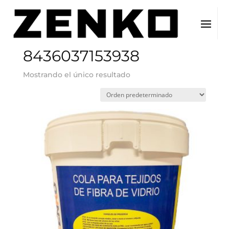
Inicio
/ EAN del producto / 8436037153938
8436037153938
Mostrando el único resultado