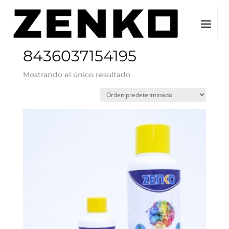
Inicio
/ EAN del producto / 8436037154195
8436037154195
Mostrando el único resultado