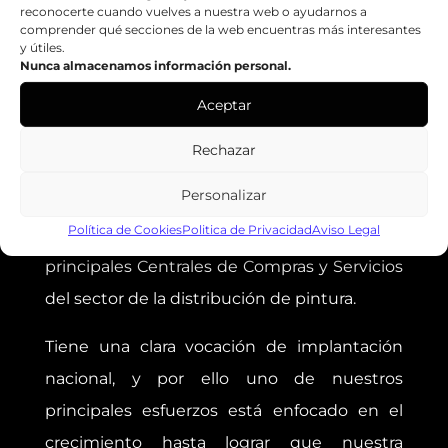
reconocerte cuando vuelves a nuestra web o ayudarnos a
Teléfono:
938708626
comprender qué secciones de la web encuentras más interesantes
y útiles.
Email:
zenko@zenkoweb.teknokono.net
Nunca almacenamos información personal.
Aceptar
Web:
https://zenkoweb.teknokono.net
Rechazar
GRUPO ZENKO
Personalizar
Política de Cookies
Politica de Privacidad
Aviso Legal
El Grupo Zenko se encuentra entre las
principales Centrales de Compras y Servicios
del sector de la distribución de pintura.
Tiene una clara vocación de implantación
nacional, y por ello uno de nuestros
principales esfuerzos está enfocado en el
crecimiento hasta lograr que nuestra