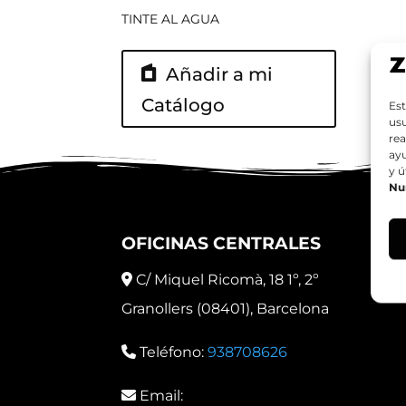
TINTE AL AGUA
Añadir a mi
Catálogo
Est
usu
rea
ay
y ú
Nu
OFICINAS CENTRALES
C/ Miquel Ricomà, 18 1º, 2º
Granollers (08401), Barcelona
Teléfono:
938708626
Email: