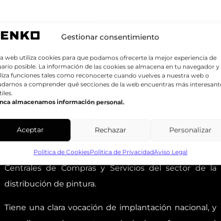
Gestionar consentimiento
a web utiliza cookies para que podamos ofrecerte la mejor experiencia de
ario posible. La información de las cookies se almacena en tu navegador y
liza funciones tales como reconocerte cuando vuelves a nuestra web o
udarnos a comprender qué secciones de la web encuentras más interesant
tiles.
nca almacenamos información personal.
Aceptar
Rechazar
Personalizar
GRUPO ZENKO
El Grupo Zenko se encuentra entre las principales
Política de Cookies
Politica de Privacidad
Aviso Legal
Centrales de Compras y Servicios del sector de la
distribución de pintura.
Tiene una clara vocación de implantación nacional, y