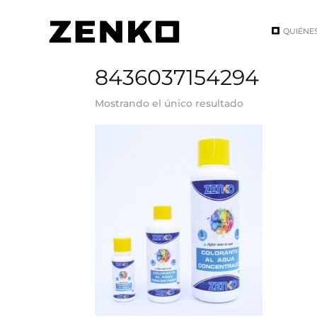
QUIÉNE
Inicio
/ EAN del producto / 8436037154294
8436037154294
Mostrando el único resultado