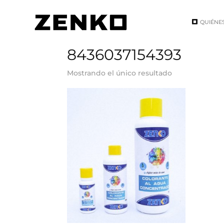
QUIÉNE
Inicio
/ EAN del producto / 8436037154393
8436037154393
Mostrando el único resultado