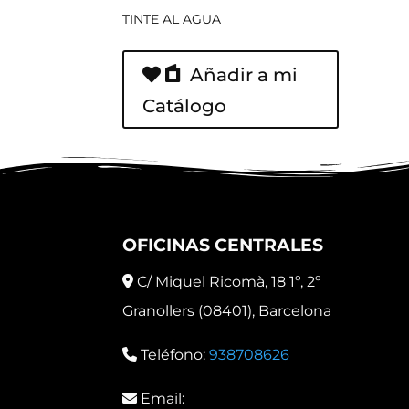
TINTE AL AGUA
Añadir a mi
Catálogo
OFICINAS CENTRALES
C/ Miquel Ricomà, 18 1º, 2º
Granollers (08401), Barcelona
Teléfono:
938708626
Email: