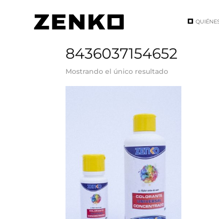
QUIÉNE
Inicio
/ EAN del producto / 8436037154652
8436037154652
Mostrando el único resultado