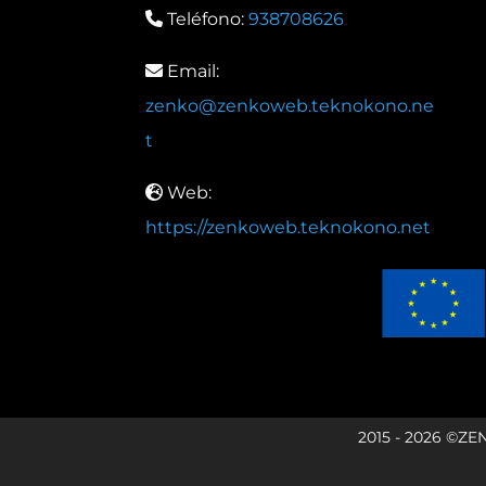
Teléfono:
938708626
Email:
zenko@zenkoweb.teknokono.ne
t
Web:
https://zenkoweb.teknokono.net
2015 - 2026 ©ZE