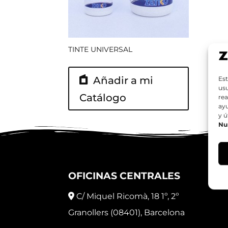
TINTE UNIVERSAL
Añadir a mi
Est
usu
Catálogo
rea
ay
y ú
Nu
OFICINAS CENTRALES
C/ Miquel Ricomà, 18 1º, 2º
Granollers (08401), Barcelona