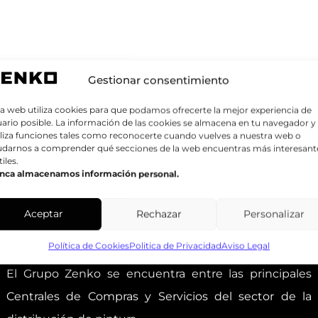
Gestionar consentimiento
a web utiliza cookies para que podamos ofrecerte la mejor experiencia de
ario posible. La información de las cookies se almacena en tu navegador y
liza funciones tales como reconocerte cuando vuelves a nuestra web o
udarnos a comprender qué secciones de la web encuentras más interesant
tiles.
nca almacenamos información personal.
Aceptar
Rechazar
Personalizar
GRUPO ZENKO
Política de Cookies
Politica de Privacidad
Aviso Legal
El Grupo Zenko se encuentra entre las principales
Centrales de Compras y Servicios del sector de la