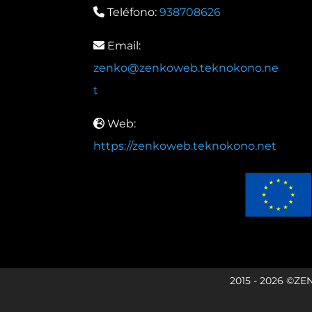
Teléfono:
938708626
Email:
zenko@zenkoweb.teknokono.ne
t
Web:
https://zenkoweb.teknokono.net
2015 - 2026 ©ZE