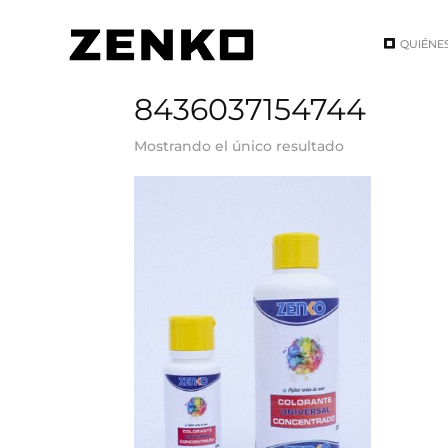
QUIÉNE
Inicio
/ EAN del producto / 8436037154744
8436037154744
Mostrando el único resultado