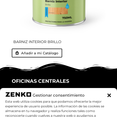
BARNIZ INTERIOR BRILLO
Añadir a mi Catálogo
OFICINAS CENTRALES
C/ Miquel Ricomà, 18 1º, 2º
Gestionar consentimiento
Granollers (08401), Barcelona
Esta web utiliza cookies para que podamos ofrecerte la mejor
experiencia de usuario posible. La información de las cookies se
almacena en tu navegador y realiza funciones tales como
Teléfono:
938708626
reconocerte cuando vuelves a nuestra web o ayudarnos a