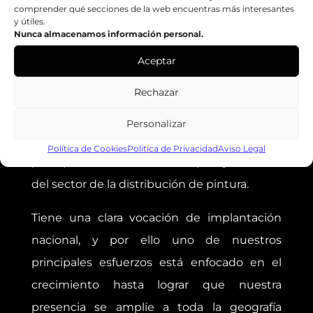
comprender qué secciones de la web encuentras más interesantes
Email:
zenko@zenkoweb.teknokono.net
y útiles.
Nunca almacenamos información personal.
Web:
https://zenkoweb.teknokono.net
Aceptar
Rechazar
GRUPO ZENKO
Personalizar
El Grupo Zenko se encuentra entre las
Política de Cookies
Politica de Privacidad
Aviso Legal
principales Centrales de Compras y Servicios
del sector de la distribución de pintura.
Tiene una clara vocación de implantación
nacional, y por ello uno de nuestros
principales esfuerzos está enfocado en el
crecimiento hasta lograr que nuestra
presencia se amplíe a toda la geografía