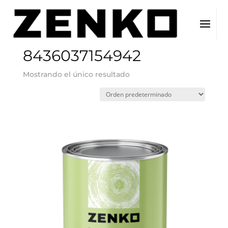
Inicio
/ EAN del producto / 8436037154942
8436037154942
Mostrando el único resultado