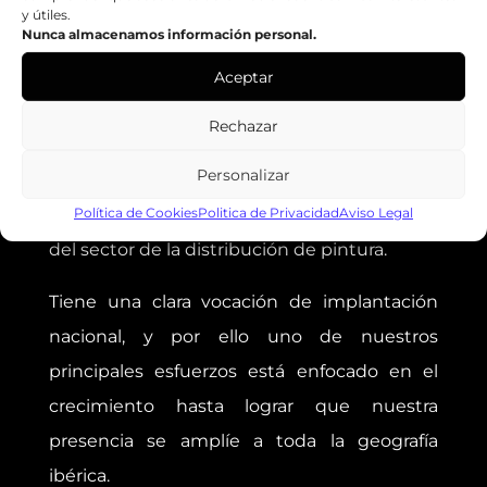
y útiles.
Nunca almacenamos información personal.
Web:
https://zenkoweb.teknokono.net
Aceptar
Rechazar
GRUPO ZENKO
Personalizar
El Grupo Zenko se encuentra entre las
Política de Cookies
Politica de Privacidad
Aviso Legal
principales Centrales de Compras y Servicios
del sector de la distribución de pintura.
Tiene una clara vocación de implantación
nacional, y por ello uno de nuestros
principales esfuerzos está enfocado en el
crecimiento hasta lograr que nuestra
presencia se amplíe a toda la geografía
ibérica.