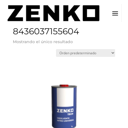
Inicio
/ EAN del producto / 8436037155604
8436037155604
Mostrando el único resultado