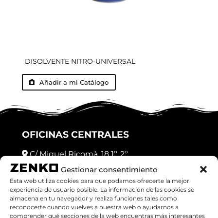
DISOLVENTE NITRO-UNIVERSAL
Añadir a mi Catálogo
OFICINAS CENTRALES
C/ Miquel Ricomà, 18 1º, 2º
Gestionar consentimiento
Granollers (08401), Barcelona
Esta web utiliza cookies para que podamos ofrecerte la mejor
experiencia de usuario posible. La información de las cookies se
Teléfono:
938708626
almacena en tu navegador y realiza funciones tales como
reconocerte cuando vuelves a nuestra web o ayudarnos a
Email:
zenko@zenkoweb.teknokono.net
comprender qué secciones de la web encuentras más interesantes