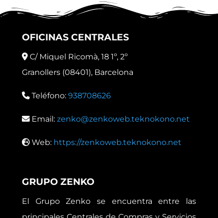
OFICINAS CENTRALES
C/ Miquel Ricomà, 18 1º, 2º
Granollers (08401), Barcelona
Teléfono:
938708626
Email:
zenko@zenkoweb.teknokono.net
Web:
https://zenkoweb.teknokono.net
GRUPO ZENKO
El Grupo Zenko se encuentra entre las
principales Centrales de Compras y Servicios