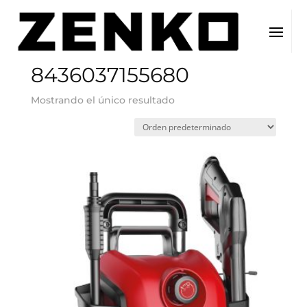
Inicio
/ EAN del producto / 8436037155680
8436037155680
Mostrando el único resultado