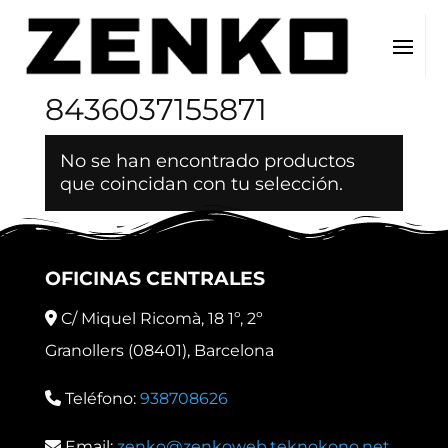
Inicio
/ EAN del producto / 8436037155871
8436037155871
No se han encontrado productos
que coincidan con tu selección.
OFICINAS CENTRALES
C/ Miquel Ricomà, 18 1º, 2º
Granollers (08401), Barcelona
Teléfono:
938708626
Email:
zenko@zenkoweb.teknokono.net