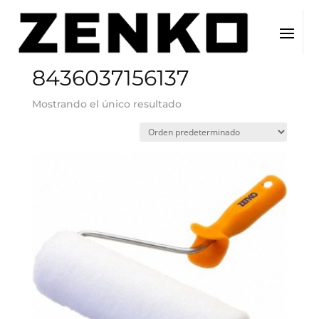
Inicio
/ EAN del producto / 8436037156137
8436037156137
Mostrando el único resultado