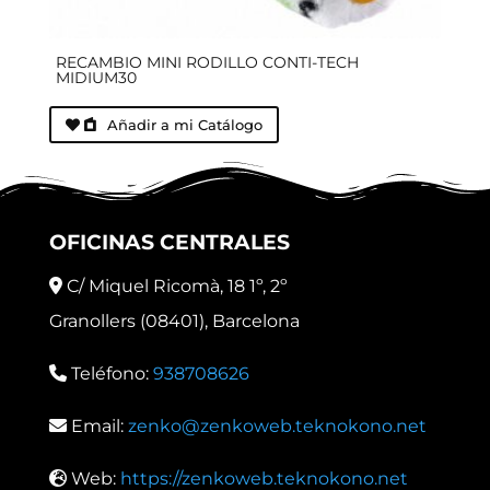
RECAMBIO MINI RODILLO CONTI-TECH
MIDIUM30
Añadir a mi Catálogo
OFICINAS CENTRALES
C/ Miquel Ricomà, 18 1º, 2º
Granollers (08401), Barcelona
Teléfono:
938708626
Email:
zenko@zenkoweb.teknokono.net
Web:
https://zenkoweb.teknokono.net