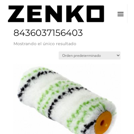
Inicio
/ EAN del producto / 8436037156403
8436037156403
Mostrando el único resultado