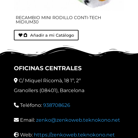
RECAMBIO MINI RODILLO CONTI-TECH
MIDIUM30
Añadir a mi Catálogo
OFICINAS CENTRALES
C/ Miquel Ricomà, 18 1º, 2º
Granollers (08401), Barcelona
Teléfono:
938708626
Email:
zenko@zenkoweb.teknokono.net
Web:
https://zenkoweb.teknokono.net