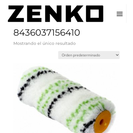
Inicio
/ EAN del producto / 8436037156410
8436037156410
Mostrando el único resultado