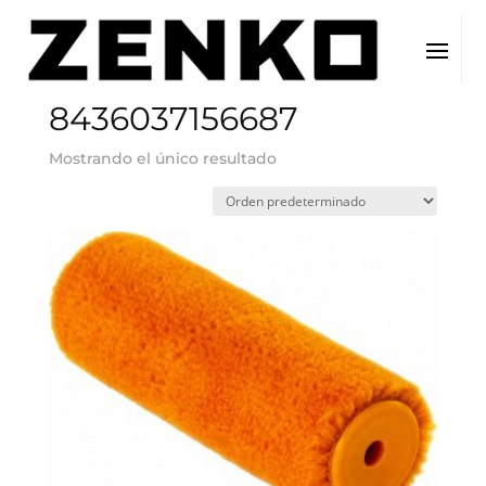
Inicio
/ EAN del producto / 8436037156687
8436037156687
Mostrando el único resultado