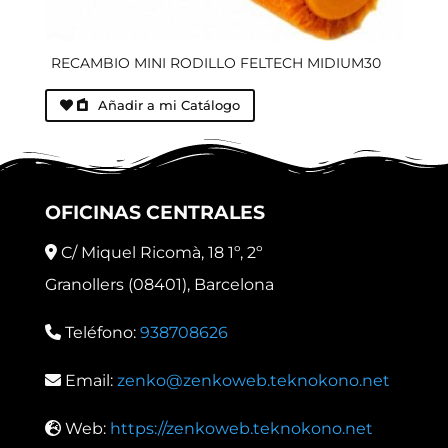
RECAMBIO MINI RODILLO FELTECH MIDIUM30
Añadir a mi Catálogo
OFICINAS CENTRALES
C/ Miquel Ricomà, 18 1º, 2º
Granollers (08401), Barcelona
Teléfono:
938708626
Email:
zenko@zenkoweb.teknokono.net
Web:
https://zenkoweb.teknokono.net