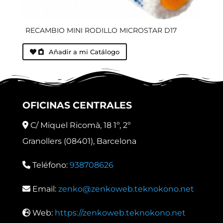
RECAMBIO MINI RODILLO MICROSTAR D17
Añadir a mi Catálogo
OFICINAS CENTRALES
C/ Miquel Ricomà, 18 1º, 2º
Granollers (08401), Barcelona
Teléfono:
938708626
Email:
zenko@zenkoweb.teknokono.net
Web:
https://zenkoweb.teknokono.net