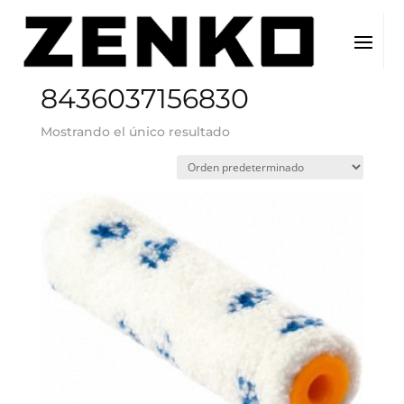
Inicio
/ EAN del producto / 8436037156830
8436037156830
Mostrando el único resultado