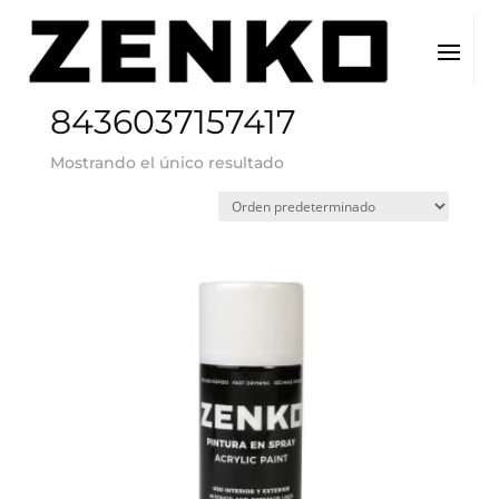
Inicio
/ EAN del producto / 8436037157417
8436037157417
Mostrando el único resultado