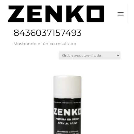
Inicio
/ EAN del producto / 8436037157493
8436037157493
Mostrando el único resultado