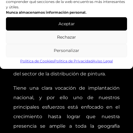
comprender qué secciones de la web encuentras más interesantes
Email:
zenko@zenkoweb.teknokono.net
y útiles.
Nunca almacenamos información personal.
Web:
https://zenkoweb.teknokono.net
Aceptar
Rechazar
GRUPO ZENKO
Personalizar
El Grupo Zenko se encuentra entre las
Política de Cookies
Politica de Privacidad
Aviso Legal
principales Centrales de Compras y Servicios
del sector de la distribución de pintura.
Tiene una clara vocación de implantación
nacional, y por ello uno de nuestros
principales esfuerzos está enfocado en el
crecimiento hasta lograr que nuestra
presencia se amplíe a toda la geografía