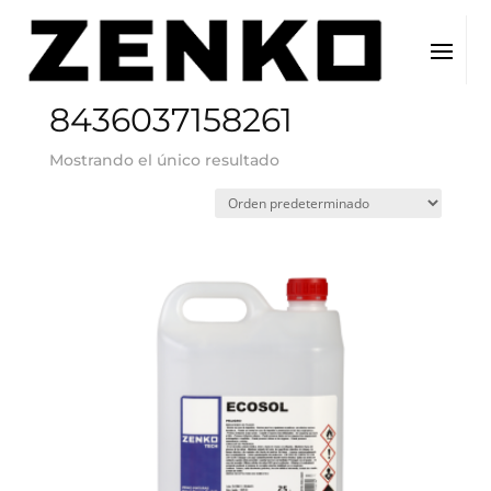
Inicio
/ EAN del producto / 8436037158261
8436037158261
Mostrando el único resultado