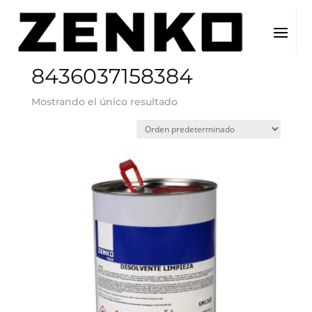
Inicio
/ EAN del producto / 8436037158384
8436037158384
Mostrando el único resultado