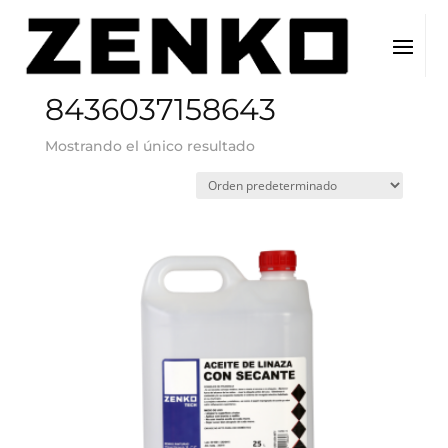
Inicio
/ EAN del producto / 8436037158643
8436037158643
Mostrando el único resultado