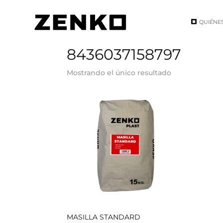
QUIÉNE
Inicio
/ EAN del producto / 8436037158797
8436037158797
Mostrando el único resultado
MASILLA STANDARD