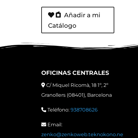
Añadir a mi
Catálogo
OFICINAS CENTRALES
C/ Miquel Ricomà, 18 1º, 2º
Granollers (08401), Barcelona
Teléfono:
938708626
Email:
zenko@zenkoweb.teknokono.ne