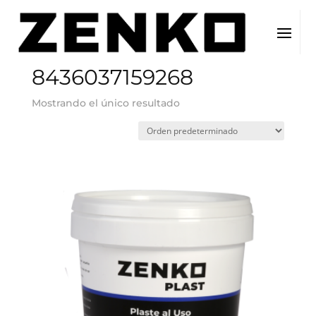
Inicio
/ EAN del producto / 8436037159268
8436037159268
Mostrando el único resultado