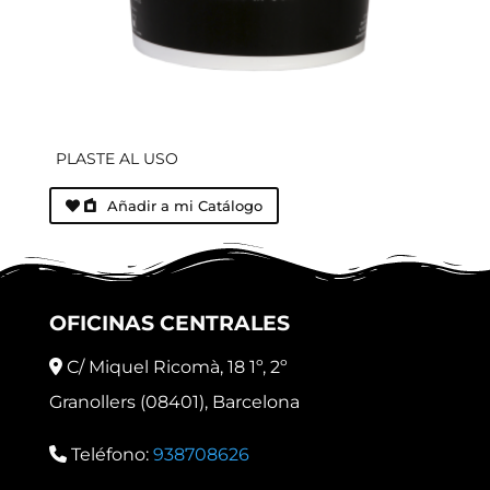
PLASTE AL USO
Añadir a mi Catálogo
OFICINAS CENTRALES
C/ Miquel Ricomà, 18 1º, 2º
Granollers (08401), Barcelona
Teléfono:
938708626