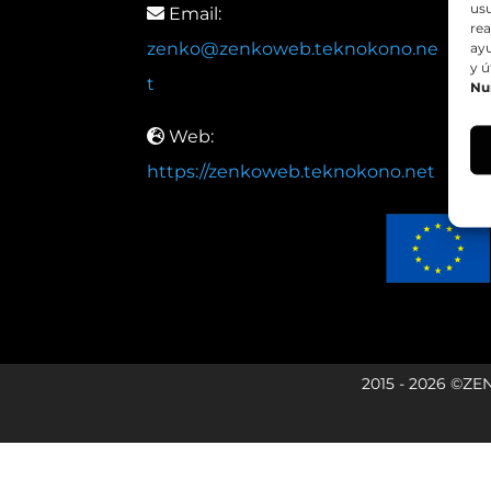
usu
Email:
rea
zenko@zenkoweb.teknokono.ne
ay
y ú
t
Nu
Web:
https://zenkoweb.teknokono.net
2015 - 2026 ©ZE