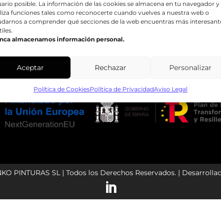
ario posible. La información de las cookies se almacena en tu navegador y
liza funciones tales como reconocerte cuando vuelves a nuestra web o
por ello uno de nuestros principales esfuerzos está
udarnos a comprender qué secciones de la web encuentras más interesant
enfocado en el crecimiento hasta lograr que nuestra
tiles.
nca almacenamos información personal.
presencia se amplíe a toda la geografía ibérica.
Aceptar
Rechazar
Personalizar
Política de Cookies
Politica de Privacidad
Aviso Legal
NKO PINTURAS SL | Todos los Derechos Reservados. | Desarrolla
