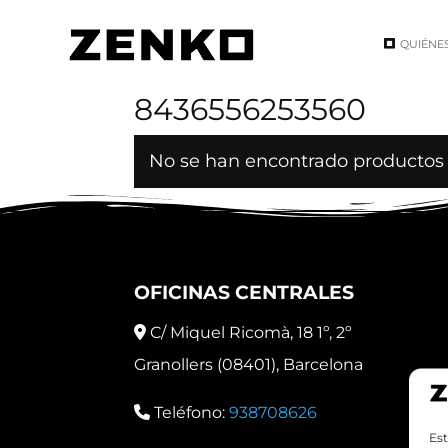
QUIÉNE
Inicio
/ EAN del producto / 8436556253560
8436556253560
No se han encontrado productos 
OFICINAS CENTRALES
C/ Miquel Ricomà, 18 1º, 2º
Granollers (08401), Barcelona
Teléfono:
938708626
Est